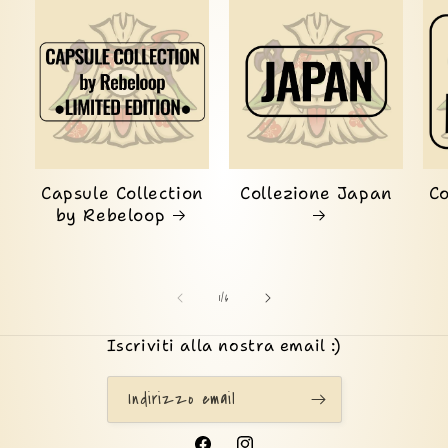
Capsule Collection
Collezione Japan
Co
by Rebeloop
su
1
/
6
Iscriviti alla nostra email :)
Indirizzo email